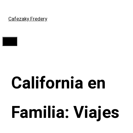
Saltar
Cafezaky Fredery
al
contenido
Menú
California en
Familia: Viajes