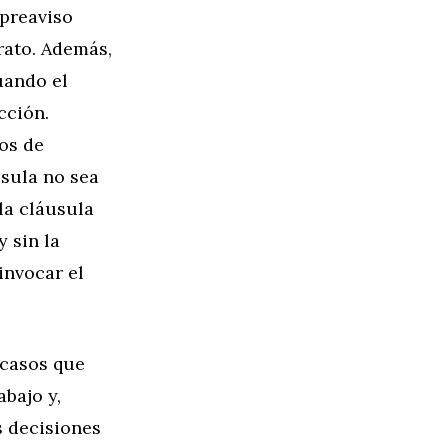
 preaviso
rato. Además,
uando el
cción.
os de
usula no sea
la cláusula
y sin la
invocar el
 casos que
abajo y,
s decisiones