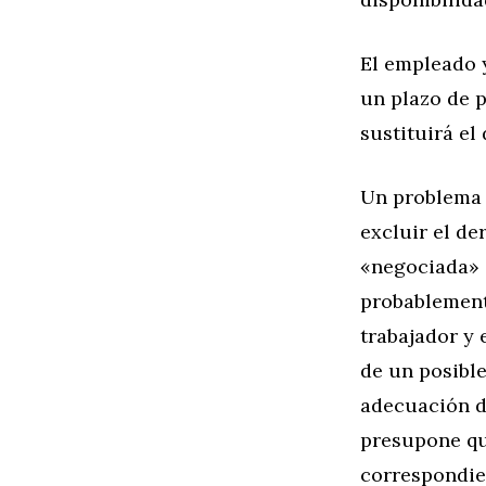
El empleado y
un plazo de p
sustituirá el
Un problema 
excluir el de
«negociada» s
probablement
trabajador y 
de un posibl
adecuación d
presupone qu
correspondien