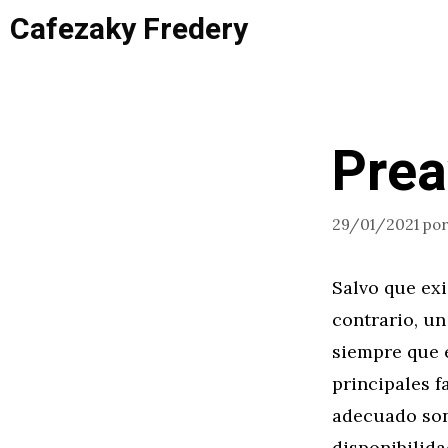
Saltar
Cafezaky Fredery
al
contenido
Prea
29/01/2021
po
Salvo que exi
contrario, u
siempre que 
principales f
adecuado son 
disponibilida