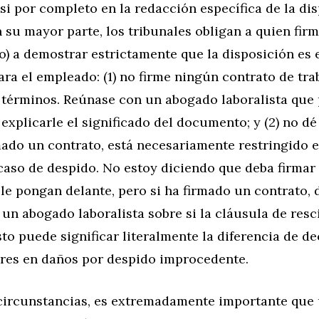
si por completo en la redacción específica de la di
n su mayor parte, los tribunales obligan a quien firm
o) a demostrar estrictamente que la disposición es 
ra el empleado: (1) no firme ningún contrato de tra
 términos. Reúnase con un abogado laboralista que
explicarle el significado del documento; y (2) no d
mado un contrato, está necesariamente restringido 
caso de despido. No estoy diciendo que deba firmar
le pongan delante, pero si ha firmado un contrato, 
 un abogado laboralista sobre si la cláusula de resc
sto puede significar literalmente la diferencia de d
ares en daños por despido improcedente.
 circunstancias, es extremadamente importante qu