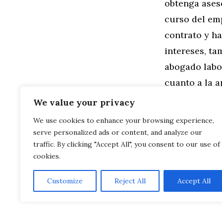
obtenga ases
curso del em
contrato y ha
intereses, ta
abogado labo
cuanto a la a
We value your privacy
Categorías
General
,
Ne
We use cookies to enhance your browsing experience,
Etiquetas
Empresas
serve personalized ads or content, and analyze our
Cómo seguir 
Ejercicio d
traffic. By clicking "Accept All", you consent to our use of
cookies.
Customize
Reject All
Accept All