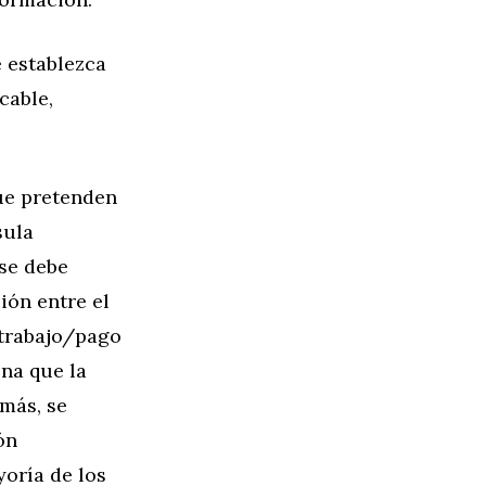
e establezca
cable,
ue pretenden
sula
 se debe
ión entre el
 trabajo/pago
na que la
más, se
ón
yoría de los