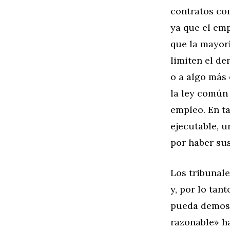
contratos com
ya que el emp
que la mayorí
limiten el d
o a algo más
la ley común 
empleo. En ta
ejecutable, 
por haber su
Los tribunal
y, por lo tan
pueda demost
razonable» h