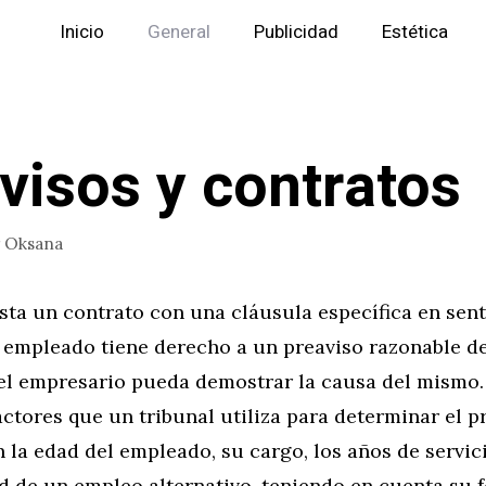
Inicio
General
Publicidad
Estética
visos y contratos
r
Oksana
sta un contrato con una cláusula específica en sen
n empleado tiene derecho a un preaviso razonable de
el empresario pueda demostrar la causa del mismo.
actores que un tribunal utiliza para determinar el p
la edad del empleado, su cargo, los años de servici
d de un empleo alternativo, teniendo en cuenta su 