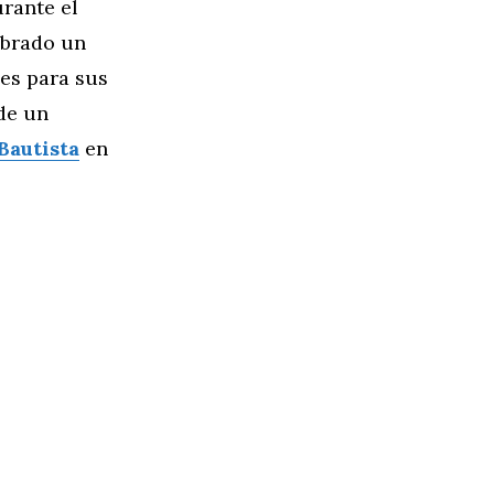
rante el
ebrado un
les para sus
de un
Bautista
en