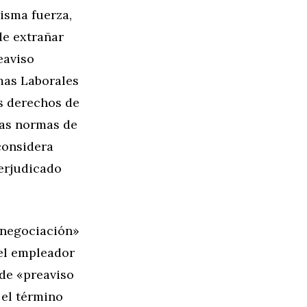
isma fuerza,
de extrañar
eaviso
mas Laborales
s derechos de
las normas de
 considera
perjudicado
 negociación»
 el empleador
de «preaviso
 el término