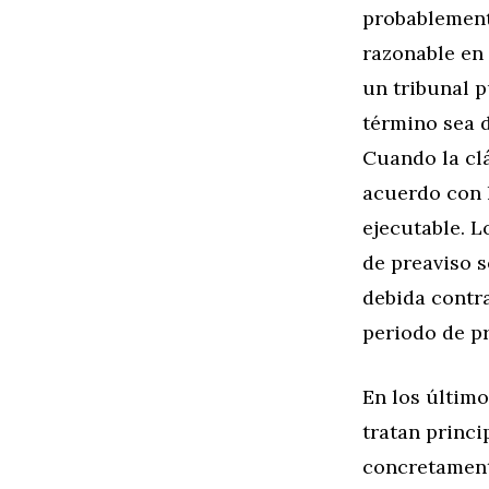
probablement
razonable en 
un tribunal p
término sea 
Cuando la cl
acuerdo con 
ejecutable. 
de preaviso s
debida contra
periodo de p
En los último
tratan princi
concretamente