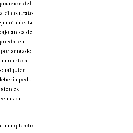
sposición del
a el contrato
ejecutable. La
bajo antes de
 pueda, en
é por sentado
en cuanto a
 cualquier
debería pedir
isión es
ecenas de
e un empleado